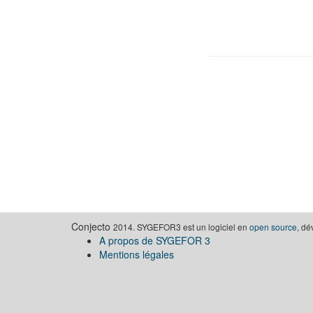
Conjecto
2014. SYGEFOR3 est un logiciel en
open source
, d
A propos de SYGEFOR 3
Mentions légales