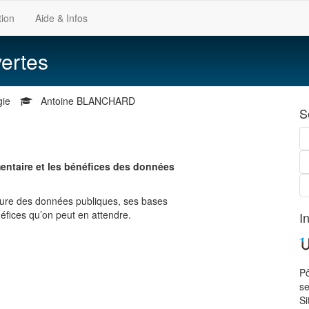
tion
Aide & Infos
ertes
gie
Antoine BLANCHARD
S
entaire et les bénéfices des données
rture des données publiques, ses bases
néfices qu’on peut en attendre.
I
Pô
s
Si