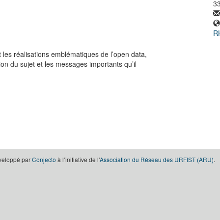
3
RH
et les réalisations emblématiques de l’open data,
on du sujet et les messages importants qu’il
éveloppé par
Conjecto
à l’initiative de l’
Association du Réseau des URFIST (ARU)
.