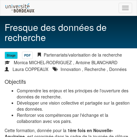
Toggl
naviga
Fresque des données de
recherche
Partenariats/valorisation de la recherche
Stage
PDF
Monica MICHEL-RODRIGUEZ
,
Antoine BLANCHARD
Laura COPPEAUX
Innovation
,
Recherche
,
Données
Objectifs
Comprendre les enjeux et les principes de l'ouverture des
données de recherche.
Développer une vision collective et partagée sur la gestion
des données.
Renforcer vos compétences par l'échange et la
collaboration avec vos pairs.
Cette formation, donnée pour la
1ère fois en Nouvelle-
Aquitaine
, est organisée dans le cadre de la journée de clôture