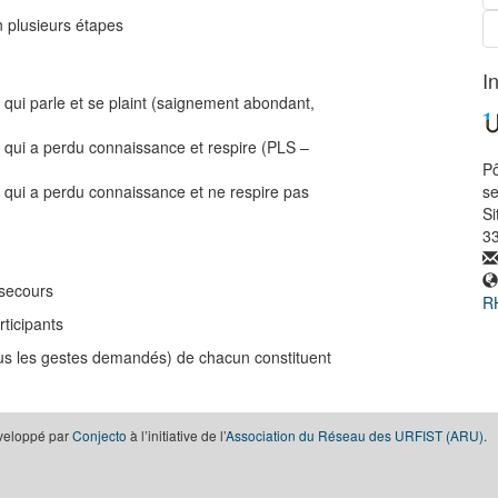
n plusieurs étapes
I
 qui parle et se plaint (saignement abondant,
e qui a perdu connaissance et respire (PLS –
Pô
e qui a perdu connaissance et ne respire pas
s
Si
3
 secours
RH
rticipants
 tous les gestes demandés) de chacun constituent
éveloppé par
Conjecto
à l’initiative de l’
Association du Réseau des URFIST (ARU)
.