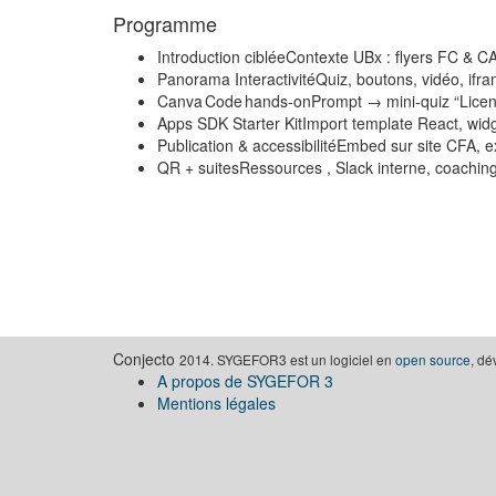
Programme
Introduction cibléeContexte UBx : flyers FC & CA
Panorama InteractivitéQuiz, boutons, vidéo, ifr
Canva Code hands‑onPrompt → mini‑quiz “Licenc
Apps SDK Starter KitImport template React, wid
Publication & accessibilitéEmbed sur site CFA, e
QR + suitesRessources , Slack interne, coachin
Conjecto
2014. SYGEFOR3 est un logiciel en
open source
, d
A propos de SYGEFOR 3
Mentions légales