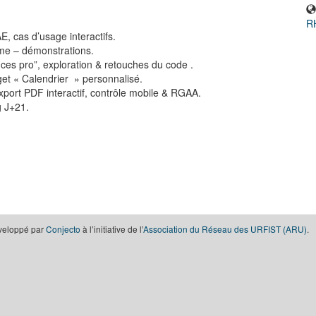
RH
E, cas d’usage interactifs.
ame – démonstrations.
es pro”, exploration & retouches du code .
get « Calendrier » personnalisé.
xport PDF interactif, contrôle mobile & RGAA.
g J+21.
éveloppé par
Conjecto
à l’initiative de l’
Association du Réseau des URFIST (ARU)
.