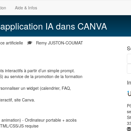
tion
Aide & Infos
- application IA dans CANVA
 artificielle
Remy JUSTON-COUMAT
S
 interactifs à partir d’un simple prompt.
) au service de la promotion de la formation
I
rsonnaliser un widget (calendrier, FAQ,
eractif, site Canva.
Pô
s
Si
 animation) - Ordinateur portable + accès
3
 HTML/CSS/JS requise