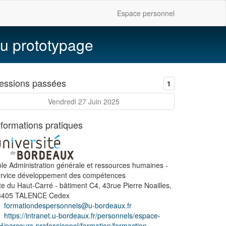
Espace personnel
 au prototypage
essions passées
1
Vendredi 27 Juin 2025
nformations pratiques
le Administration générale et ressources humaines -
ervice développement des compétences
te du Haut-Carré - bâtiment C4, 43rue Pierre Noailles,
3405 TALENCE Cedex
formationdespersonnels@u-bordeaux.fr
https://intranet.u-bordeaux.fr/personnels/espace-
/parcours-professionnel/formation/formaction