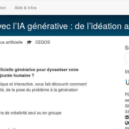
tion
Aide & Infos
vec l’IA générative : de l’idéation
 artificielle
CEGOS
S
tificielle générative pour dynamiser votre
I
 ajoutée humaine ?
que et interactive, vous fait découvrir comment
ité, de la pose du problème à la génération
Pô
s
Si
3
ons de créativité seul ou en groupe
RH