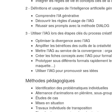
Intégrer les règles de vie et concepts clés de la c
2 - Définitions et usages de l'Intelligence artificielle gé
Comprendre l'IA générative
Découvrir les règles d’usage de l’IAG
Réussir ses prompts avec la méthode DIALOG
3 - Utiliser l’IAG lors des étapes clés du process créatif
Optimiser la divergence avec l’IAG
Amplifier les bénéfices des outils de la créativité
Mettre l’IAG au service de la convergence : orga
Créer les fiches concepts avec l’IAG pour formal
Prototyper sous différents formats rapidement le
maquette…)
Utiliser l’IAG pour promouvoir ses idées
Méthodes pédagogiques
Identification des problématiques individuelles
Alternance d'animations en plénière, sous-groupe
Études de cas
Mises en situation
Travaux individuels de transposition